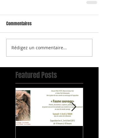
Commentaires
Rédigez un commentaire...
Featured Posts
Exposition Faune
Salon National d