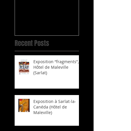
Sauvage les 4, 5 et 6
Artistes Animalie
avril 2015
(SNAA) 2014
Recent Posts
Exposition “fragments”,
Hôtel de Maleville
(Sarlat)
Exposition à Sarlat-la-
Canéda (Hôtel de
Maleville)